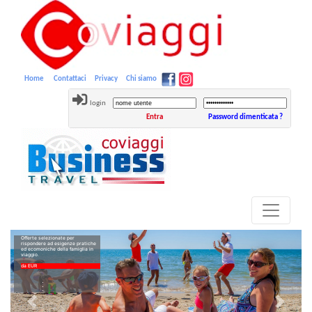
Home
Contattaci
Privacy
Chi siamo
login
Entra
Password dimenticata ?
Offerte selezionate per
rispondere ad esigenze pratiche
ed ecomoniche della famiglia in
viaggio.
da EUR
Previous
Next